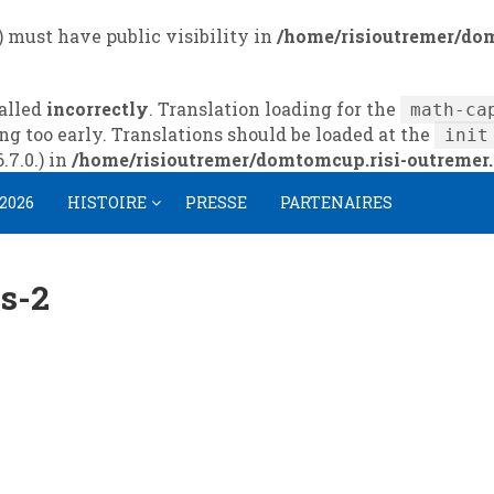
must have public visibility in
/home/risioutremer/do
alled
incorrectly
. Translation loading for the
math-ca
ng too early. Translations should be loaded at the
init
7.0.) in
/home/risioutremer/domtomcup.risi-outremer.
 2026
HISTOIRE
PRESSE
PARTENAIRES
s-2