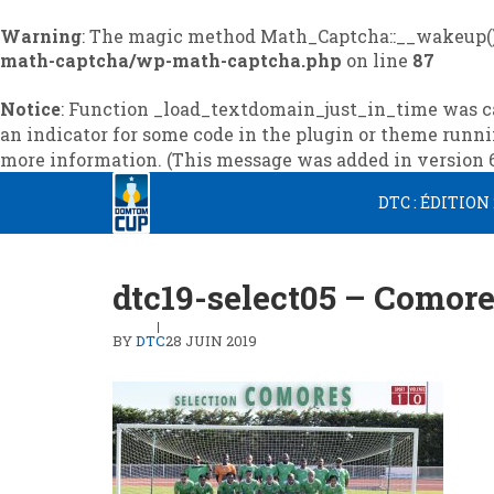
Warning
: The magic method Math_Captcha::__wakeup() 
math-captcha/wp-math-captcha.php
on line
87
Notice
: Function _load_textdomain_just_in_time was c
an indicator for some code in the plugin or theme runni
more information. (This message was added in version 6.
Skip
Skip
DTC : ÉDITION
to
to
navigation
content
dtc19-select05 – Comore
BY
DTC
28 JUIN 2019