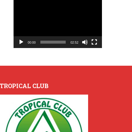
Lecteur
vidéo
00:00
02:52
TROPICAL CLUB