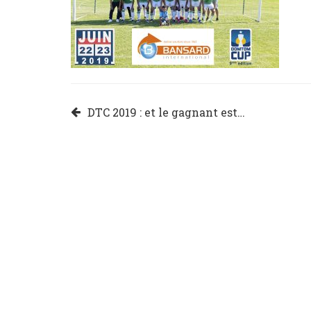
Navigation
DTC 2019 : et le gagnant est…
de
l’article