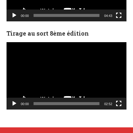
00:00
04:43
Tirage au sort 8ème édition
Lecteur
vidéo
00:00
02:52