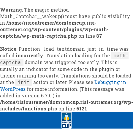
Warning
: The magic method
Math_Captcha::__wakeup() must have public visibility
in
/home/risioutremer/domtomcup.risi-
outremer.org/wp-content/plugins/wp-math-
captcha/wp-math-captcha.php
on line
87
Notice
: Function _load_textdomain_just_in_time was
called
incorrectly
. Translation loading for the
math-
domain was triggered too early. This is
captcha
usually an indicator for some code in the plugin or
theme running too early. Translations should be loaded
at the
action or later. Please see
Debugging in
init
WordPress
for more information. (This message was
added in version 6.7.0.) in
/home/risioutremer/domtomcup.risi-outremer.org/wp-
includes/functions.php
on line
6121
Skip
Skip
to
to
navigation
content