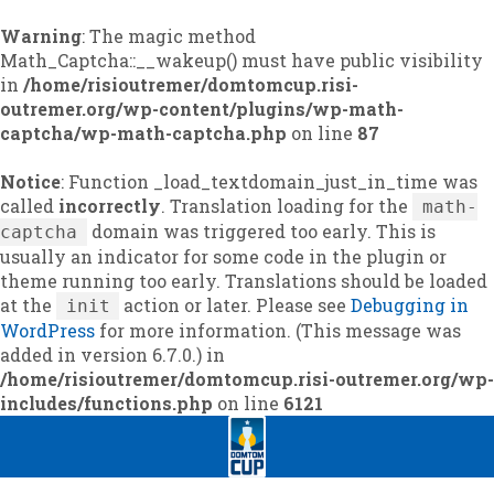
Warning
: The magic method
Math_Captcha::__wakeup() must have public visibility
in
/home/risioutremer/domtomcup.risi-
outremer.org/wp-content/plugins/wp-math-
captcha/wp-math-captcha.php
on line
87
Notice
: Function _load_textdomain_just_in_time was
called
incorrectly
. Translation loading for the
math-
domain was triggered too early. This is
captcha
usually an indicator for some code in the plugin or
theme running too early. Translations should be loaded
at the
action or later. Please see
Debugging in
init
WordPress
for more information. (This message was
added in version 6.7.0.) in
/home/risioutremer/domtomcup.risi-outremer.org/wp-
includes/functions.php
on line
6121
Skip
Skip
to
to
navigation
content