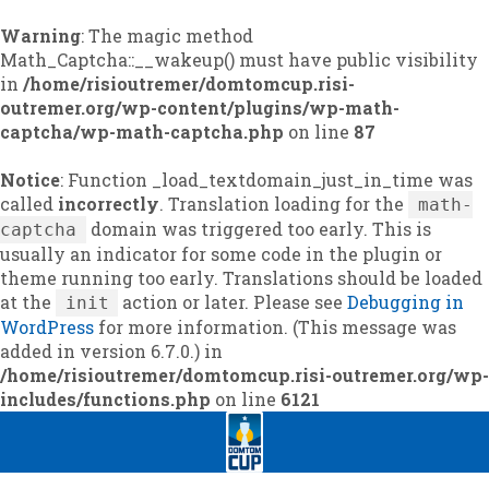
Warning
: The magic method
Math_Captcha::__wakeup() must have public visibility
in
/home/risioutremer/domtomcup.risi-
outremer.org/wp-content/plugins/wp-math-
captcha/wp-math-captcha.php
on line
87
Notice
: Function _load_textdomain_just_in_time was
called
incorrectly
. Translation loading for the
math-
domain was triggered too early. This is
captcha
usually an indicator for some code in the plugin or
theme running too early. Translations should be loaded
at the
action or later. Please see
Debugging in
init
WordPress
for more information. (This message was
added in version 6.7.0.) in
/home/risioutremer/domtomcup.risi-outremer.org/wp-
includes/functions.php
on line
6121
Skip
Skip
to
to
navigation
content