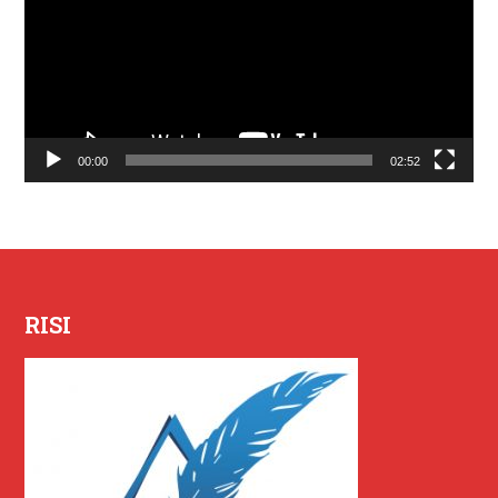
00:00
02:52
RISI