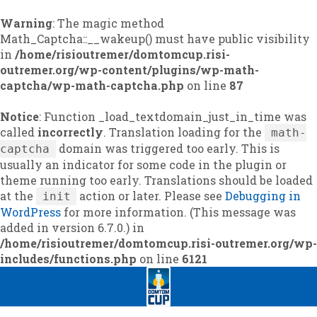
Warning
: The magic method
Math_Captcha::__wakeup() must have public visibility
in
/home/risioutremer/domtomcup.risi-
outremer.org/wp-content/plugins/wp-math-
captcha/wp-math-captcha.php
on line
87
Notice
: Function _load_textdomain_just_in_time was
called
incorrectly
. Translation loading for the
math-
domain was triggered too early. This is
captcha
usually an indicator for some code in the plugin or
theme running too early. Translations should be loaded
at the
action or later. Please see
Debugging in
init
WordPress
for more information. (This message was
added in version 6.7.0.) in
/home/risioutremer/domtomcup.risi-outremer.org/wp-
includes/functions.php
on line
6121
Skip
Skip
to
to
navigation
content