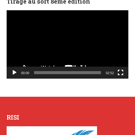
Tirage au sort 8ème édition
Lecteur
vidéo
00:00
02:52
RISI