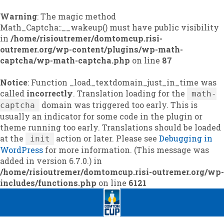
Warning
: The magic method
Math_Captcha::__wakeup() must have public visibility
in
/home/risioutremer/domtomcup.risi-
outremer.org/wp-content/plugins/wp-math-
captcha/wp-math-captcha.php
on line
87
Notice
: Function _load_textdomain_just_in_time was
called
incorrectly
. Translation loading for the
math-
domain was triggered too early. This is
captcha
usually an indicator for some code in the plugin or
theme running too early. Translations should be loaded
at the
action or later. Please see
Debugging in
init
WordPress
for more information. (This message was
added in version 6.7.0.) in
/home/risioutremer/domtomcup.risi-outremer.org/wp-
includes/functions.php
on line
6121
Skip
Skip
to
to
navigation
content