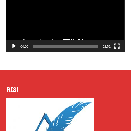
00:00
02:52
RISI