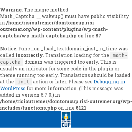
Warning
: The magic method
Math_Captcha::__wakeup() must have public visibility
in
/home/risioutremer/domtomcup.risi-
outremer.org/wp-content/plugins/wp-math-
captcha/wp-math-captcha.php
on line
87
Notice
: Function _load_textdomain_just_in_time was
called
incorrectly
. Translation loading for the
math-
domain was triggered too early. This is
captcha
usually an indicator for some code in the plugin or
theme running too early. Translations should be loaded
at the
action or later. Please see
Debugging in
init
WordPress
for more information. (This message was
added in version 6.7.0.) in
/home/risioutremer/domtomcup.risi-outremer.org/wp-
includes/functions.php
on line
6121
Skip
Skip
to
to
navigation
content