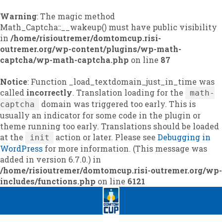
Warning
: The magic method
Math_Captcha::__wakeup() must have public visibility
in
/home/risioutremer/domtomcup.risi-
outremer.org/wp-content/plugins/wp-math-
captcha/wp-math-captcha.php
on line
87
Notice
: Function _load_textdomain_just_in_time was
called
incorrectly
. Translation loading for the
math-
domain was triggered too early. This is
captcha
usually an indicator for some code in the plugin or
theme running too early. Translations should be loaded
at the
action or later. Please see
Debugging in
init
WordPress
for more information. (This message was
added in version 6.7.0.) in
/home/risioutremer/domtomcup.risi-outremer.org/wp-
includes/functions.php
on line
6121
Skip
Skip
to
to
navigation
content