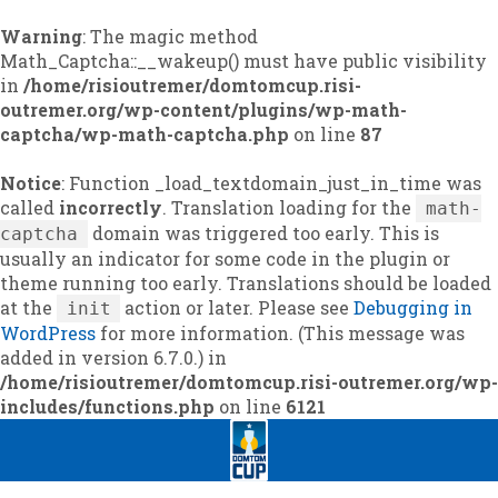
Warning
: The magic method
Math_Captcha::__wakeup() must have public visibility
in
/home/risioutremer/domtomcup.risi-
outremer.org/wp-content/plugins/wp-math-
captcha/wp-math-captcha.php
on line
87
Notice
: Function _load_textdomain_just_in_time was
called
incorrectly
. Translation loading for the
math-
domain was triggered too early. This is
captcha
usually an indicator for some code in the plugin or
theme running too early. Translations should be loaded
at the
action or later. Please see
Debugging in
init
WordPress
for more information. (This message was
added in version 6.7.0.) in
/home/risioutremer/domtomcup.risi-outremer.org/wp-
includes/functions.php
on line
6121
Skip
Skip
to
to
navigation
content