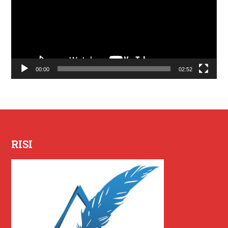
00:00
02:52
RISI