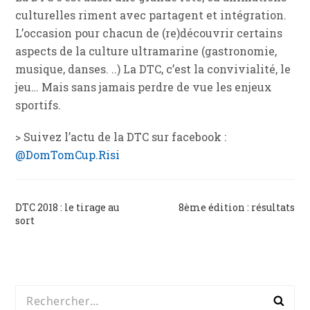
culturelles riment avec partagent et intégration.
L’occasion pour chacun de (re)découvrir certains
aspects de la culture ultramarine (gastronomie,
musique, danses. ..) La DTC, c’est la convivialité, le
jeu… Mais sans jamais perdre de vue les enjeux
sportifs.
> Suivez l’actu de la DTC sur facebook :
@DomTomCup.Risi
Navigation
DTC 2018 : le tirage au
8ème édition : résultats
sort
de
l’article
Rechercher :