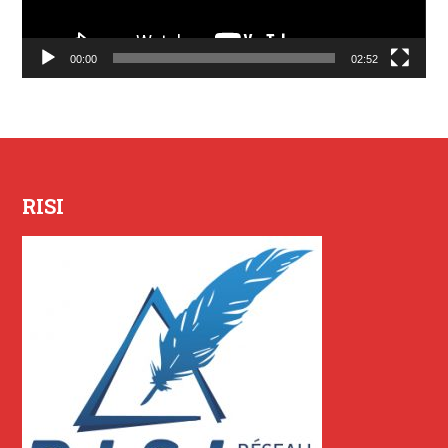
00:00
02:52
RISI