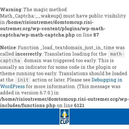
Warning
: The magic method
Math_Captcha::__wakeup() must have public visibility
in
/home/risioutremer/domtomcup.risi-
outremer.org/wp-content/plugins/wp-math-
captcha/wp-math-captcha.php
on line
87
Notice
: Function _load_textdomain_just_in_time was
called
incorrectly
. Translation loading for the
math-
domain was triggered too early. This is
captcha
usually an indicator for some code in the plugin or
theme running too early. Translations should be loaded
at the
action or later. Please see
Debugging in
init
WordPress
for more information. (This message was
added in version 6.7.0.) in
/home/risioutremer/domtomcup.risi-outremer.org/wp-
includes/functions.php
on line
6121
Skip
Skip
to
to
navigation
content